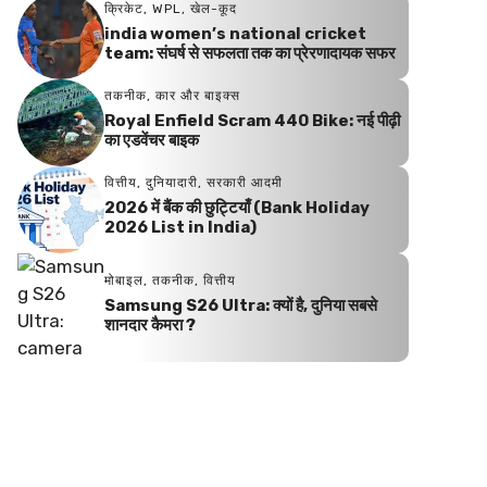
क्रिकेट
,
WPL
,
खेल-कूद
india women’s national cricket
team: संघर्ष से सफलता तक का प्रेरणादायक सफर
तकनीक
,
कार और बाइक्स
Royal Enfield Scram 440 Bike: नई पीढ़ी
का एडवेंचर बाइक
वित्तीय
,
दुनियादारी
,
सरकारी आदमी
2026 में बैंक की छुट्टियाँ (Bank Holiday
2026 List in India)
मोबाइल
,
तकनीक
,
वित्तीय
Samsung S26 Ultra: क्यों है, दुनिया सबसे
शानदार कैमरा ?