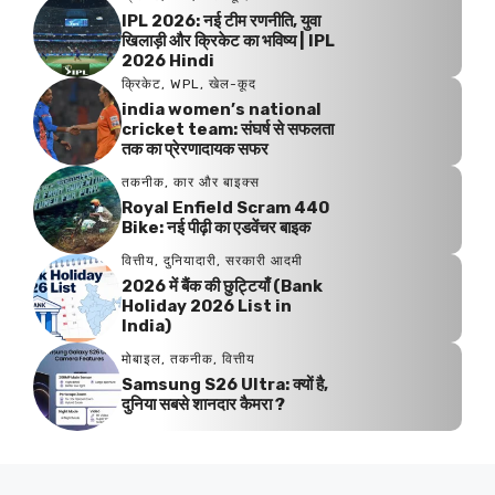
IPL 2026: नई टीम रणनीति, युवा
खिलाड़ी और क्रिकेट का भविष्य | IPL
2026 Hindi
क्रिकेट
,
WPL
,
खेल-कूद
india women’s national
cricket team: संघर्ष से सफलता
तक का प्रेरणादायक सफर
तकनीक
,
कार और बाइक्स
Royal Enfield Scram 440
Bike: नई पीढ़ी का एडवेंचर बाइक
वित्तीय
,
दुनियादारी
,
सरकारी आदमी
2026 में बैंक की छुट्टियाँ (Bank
Holiday 2026 List in
India)
मोबाइल
,
तकनीक
,
वित्तीय
Samsung S26 Ultra: क्यों है,
दुनिया सबसे शानदार कैमरा ?