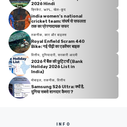
2026 Hindi
क्रिकेट
,
WPL
,
खेल-कूद
india women’s national
cricket team: संघर्ष से सफलता
तक का प्रेरणादायक सफर
तकनीक
,
कार और बाइक्स
Royal Enfield Scram 440
Bike: नई पीढ़ी का एडवेंचर बाइक
वित्तीय
,
दुनियादारी
,
सरकारी आदमी
2026 में बैंक की छुट्टियाँ (Bank
Holiday 2026 List in
India)
मोबाइल
,
तकनीक
,
वित्तीय
Samsung S26 Ultra: क्यों है,
दुनिया सबसे शानदार कैमरा ?
INFO