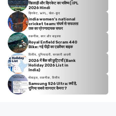
खिलाड़ी और क्रिकेट का भविष्य | IPL
2026 Hindi
क्रिकेट
,
WPL
,
खेल-कूद
india women’s national
cricket team: संघर्ष से सफलता
तक का प्रेरणादायक सफर
तकनीक
,
कार और बाइक्स
Royal Enfield Scram 440
Bike: नई पीढ़ी का एडवेंचर बाइक
वित्तीय
,
दुनियादारी
,
सरकारी आदमी
2026 में बैंक की छुट्टियाँ (Bank
Holiday 2026 List in
India)
मोबाइल
,
तकनीक
,
वित्तीय
Samsung S26 Ultra: क्यों है,
दुनिया सबसे शानदार कैमरा ?