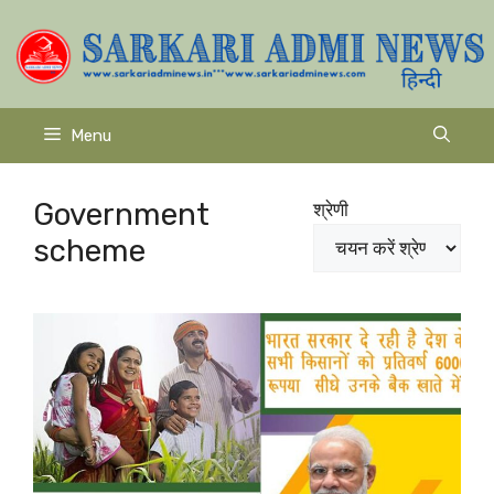
Skip
to
content
Menu
Government
श्रेणी
scheme