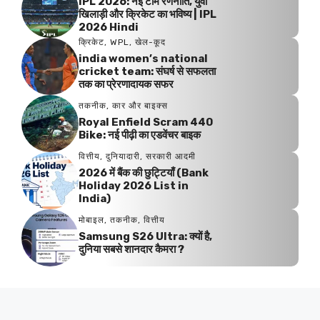
IPL 2026: नई टीम रणनीति, युवा
खिलाड़ी और क्रिकेट का भविष्य | IPL
2026 Hindi
क्रिकेट
,
WPL
,
खेल-कूद
india women’s national
cricket team: संघर्ष से सफलता
तक का प्रेरणादायक सफर
तकनीक
,
कार और बाइक्स
Royal Enfield Scram 440
Bike: नई पीढ़ी का एडवेंचर बाइक
वित्तीय
,
दुनियादारी
,
सरकारी आदमी
2026 में बैंक की छुट्टियाँ (Bank
Holiday 2026 List in
India)
मोबाइल
,
तकनीक
,
वित्तीय
Samsung S26 Ultra: क्यों है,
दुनिया सबसे शानदार कैमरा ?