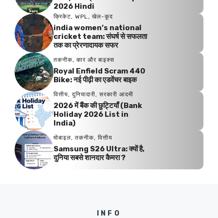
2026 Hindi
क्रिकेट
,
WPL
,
खेल-कूद
india women’s national
cricket team: संघर्ष से सफलता
तक का प्रेरणादायक सफर
तकनीक
,
कार और बाइक्स
Royal Enfield Scram 440
Bike: नई पीढ़ी का एडवेंचर बाइक
वित्तीय
,
दुनियादारी
,
सरकारी आदमी
2026 में बैंक की छुट्टियाँ (Bank
Holiday 2026 List in
India)
मोबाइल
,
तकनीक
,
वित्तीय
Samsung S26 Ultra: क्यों है,
दुनिया सबसे शानदार कैमरा ?
INFO