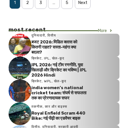
1
2
3
…
5
Next
most recent
More
दुनियादारी
,
वित्तीय
बजट 2026: मिडिल क्लास को
कितनी राहत? सस्ता-महंगा क्या
बदला?
क्रिकेट
,
IPL
,
खेल-कूद
IPL 2026: नई टीम रणनीति, युवा
खिलाड़ी और क्रिकेट का भविष्य | IPL
2026 Hindi
क्रिकेट
,
WPL
,
खेल-कूद
india women’s national
cricket team: संघर्ष से सफलता
तक का प्रेरणादायक सफर
तकनीक
,
कार और बाइक्स
Royal Enfield Scram 440
Bike: नई पीढ़ी का एडवेंचर बाइक
वित्तीय
,
दुनियादारी
,
सरकारी आदमी