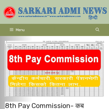
Skip
to
content
Menu
8th Pay Commission- कब