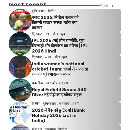
most recent
More
दुनियादारी
,
वित्तीय
बजट 2026: मिडिल क्लास को
कितनी राहत? सस्ता-महंगा क्या
बदला?
क्रिकेट
,
IPL
,
खेल-कूद
IPL 2026: नई टीम रणनीति, युवा
खिलाड़ी और क्रिकेट का भविष्य | IPL
2026 Hindi
क्रिकेट
,
WPL
,
खेल-कूद
india women’s national
cricket team: संघर्ष से सफलता
तक का प्रेरणादायक सफर
तकनीक
,
कार और बाइक्स
Royal Enfield Scram 440
Bike: नई पीढ़ी का एडवेंचर बाइक
वित्तीय
,
दुनियादारी
,
सरकारी आदमी
2026 में बैंक की छुट्टियाँ (Bank
Holiday 2026 List in
India)
मोबाइल
,
तकनीक
,
वित्तीय