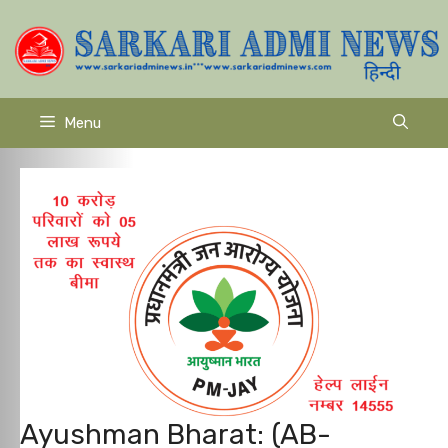
Skip
to
content
Menu
Ayushman Bharat: (AB-