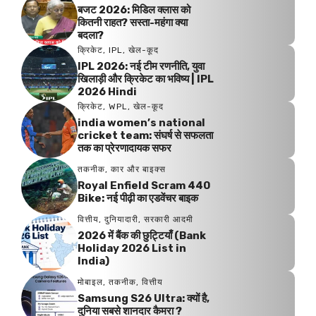
बजट 2026: मिडिल क्लास को
कितनी राहत? सस्ता-महंगा क्या
बदला?
क्रिकेट
,
IPL
,
खेल-कूद
IPL 2026: नई टीम रणनीति, युवा
खिलाड़ी और क्रिकेट का भविष्य | IPL
2026 Hindi
क्रिकेट
,
WPL
,
खेल-कूद
india women’s national
cricket team: संघर्ष से सफलता
तक का प्रेरणादायक सफर
तकनीक
,
कार और बाइक्स
Royal Enfield Scram 440
Bike: नई पीढ़ी का एडवेंचर बाइक
वित्तीय
,
दुनियादारी
,
सरकारी आदमी
2026 में बैंक की छुट्टियाँ (Bank
Holiday 2026 List in
India)
मोबाइल
,
तकनीक
,
वित्तीय
Samsung S26 Ultra: क्यों है,
दुनिया सबसे शानदार कैमरा ?